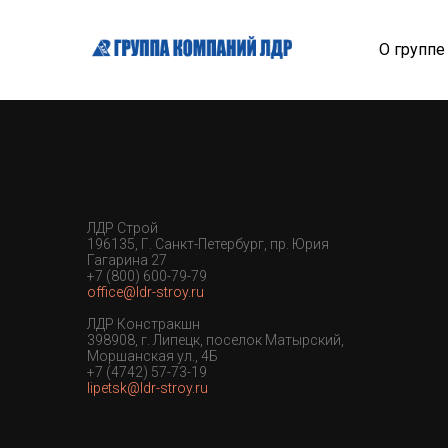
О групп
ЛДР Строй
196135, Г. Санкт-Петербург, пр. Юрия
Гагарина 27
+7 (800) 600-79-79
office@ldr-stroy.ru
ЛДР Констракшн
398908, г. Липецк, поселок Матырский,
Моршанская ул., 4Б
+7 (4742) 57-73-19
lipetsk@ldr-stroy.ru