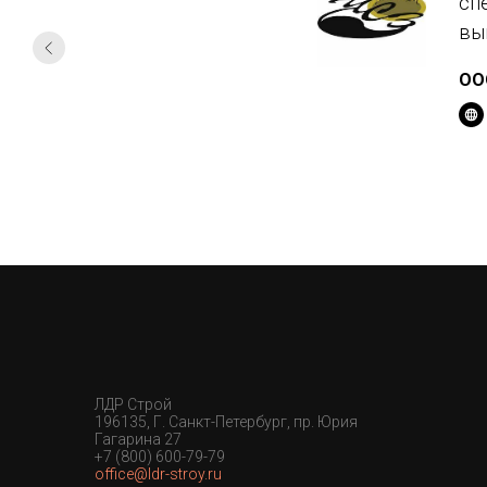
сп
вы
ОО
ЛДР Строй
196135, Г. Санкт-Петербург, пр. Юрия
Гагарина 27
+7 (800) 600-79-79
office@ldr-stroy.ru