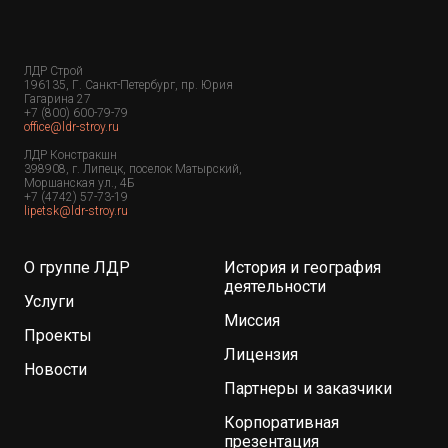
ЛДР Строй
196135, Г. Санкт-Петербург, пр. Юрия
Гагарина 27
+7 (800) 600-79-79
office@ldr-stroy.ru
ЛДР Констракшн
398908, г. Липецк, поселок Матырский,
Моршанская ул., 4Б
+7 (4742) 57-73-19
lipetsk@ldr-stroy.ru
О группе ЛДР
История и география
деятельности
Услуги
Миссия
Проекты
Лицензия
Новости
Партнеры и заказчики
Корпоративная
презентация