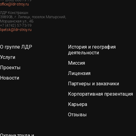
office@ldr-stroy.ru
ЛДР Констракшн
398908, г. Липецк, поселок Матырский,
Моршанская ул., 4Б
+7 (4742) 57-73-19
lipetsk@ldr-stroy.ru
О группе ЛДР
История и география
деятельности
Услуги
Миссия
Проекты
Лицензия
Новости
Партнеры и заказчики
Корпоративная презентация
Карьера
Отзывы
Охрана труда и